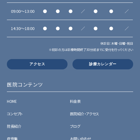
09:00～13:00
●
●
●
／
●
●
／
14:30～18:00
●
●
●
／
●
●
／
休診日：木曜・日曜・祝日
※初診の方は診療時間終了30分前までに受付を行ってください
アクセス
診療カレンダー
医院コンテンツ
HOME
料金表
コンセプト
医院紹介・アクセス
院長紹介
ブログ
症例集
お問い合わせ