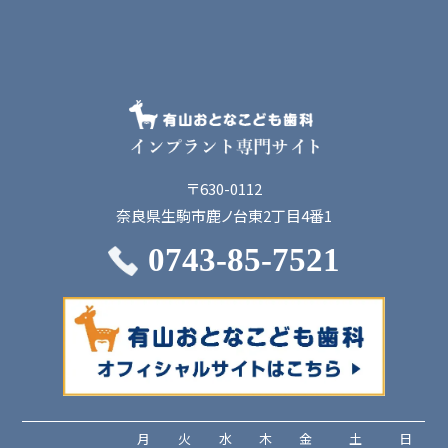
〒630-0112
奈良県生駒市鹿ノ台東2丁目4番1
0743-85-7521
月
火
水
木
金
土
日