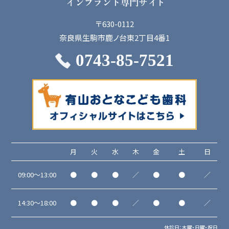
〒630-0112
奈良県生駒市鹿ノ台東2丁目4番1
0743-85-7521
月
火
水
木
金
土
日
09:00～13:00
●
●
●
／
●
●
／
14:30～18:00
●
●
●
／
●
●
／
休診日：木曜・日曜・祝日