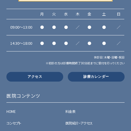
月
火
水
木
金
土
日
09:00～13:00
●
●
●
／
●
●
／
14:30～18:00
●
●
●
／
●
●
／
休診日：木曜・日曜・祝日
※初診の方は診療時間終了30分前までに受付を行ってください
アクセス
診療カレンダー
医院コンテンツ
HOME
料金表
コンセプト
医院紹介・アクセス