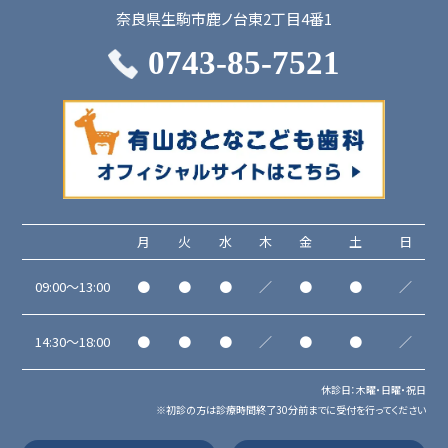
奈良県生駒市鹿ノ台東2丁目4番1
0743-85-7521
月
火
水
木
金
土
日
09:00～13:00
●
●
●
／
●
●
／
14:30～18:00
●
●
●
／
●
●
／
休診日：木曜・日曜・祝日
※初診の方は診療時間終了30分前までに受付を行ってください