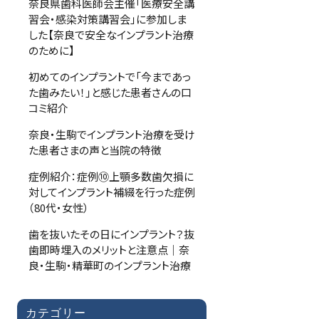
奈良県歯科医師会主催「医療安全講
習会・感染対策講習会」に参加しま
した【奈良で安全なインプラント治療
のために】
初めてのインプラントで「今まであっ
た歯みたい！」と感じた患者さんの口
コミ紹介
奈良・生駒でインプラント治療を受け
た患者さまの声と当院の特徴
症例紹介：症例⑩上顎多数歯欠損に
対してインプラント補綴を行った症例
（80代・女性）
歯を抜いたその日にインプラント？抜
歯即時埋入のメリットと注意点｜奈
良・生駒・精華町のインプラント治療
カテゴリー