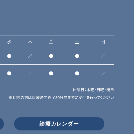
水
木
金
土
日
●
／
●
●
／
●
／
●
●
／
休診日：木曜・日曜・祝日
※初診の方は診療時間終了30分前までに受付を行ってください
診療カレンダー