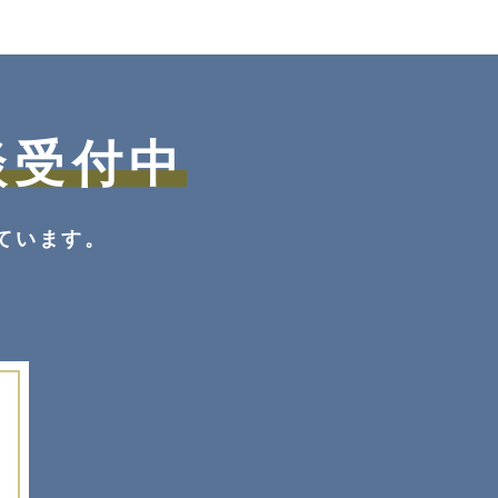
談受付中
ています。
。