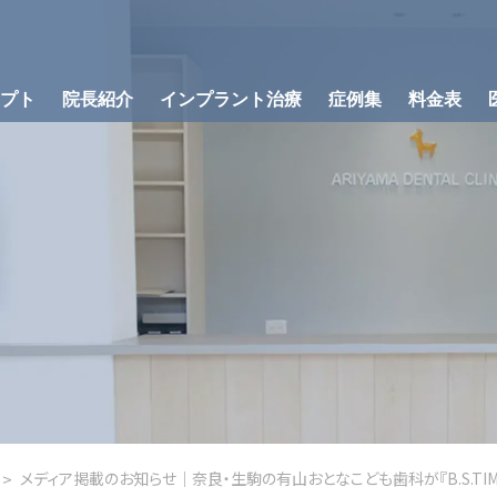
プト
院長紹介
インプラント治療
症例集
料金表
歯科治療と組み
ラント治療の流れ
骨が足りない方への治療
インプラント
メディア掲載のお知らせ｜奈良・生駒の有山おとなこども歯科が『B.S.TI