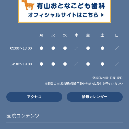
月
火
水
木
金
土
日
09:00～13:00
●
●
●
／
●
●
／
14:30～18:00
●
●
●
／
●
●
／
休診日：木曜・日曜・祝日
※初診の方は診療時間終了30分前までに受付を行ってください
アクセス
診療カレンダー
医院コンテンツ