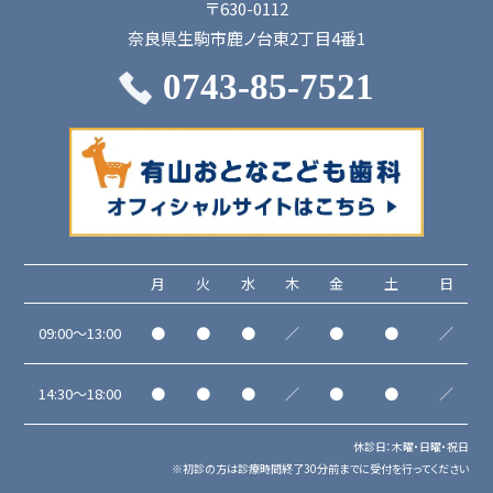
〒630-0112
奈良県生駒市鹿ノ台東2丁目4番1
0743-85-7521
月
火
水
木
金
土
日
09:00～13:00
●
●
●
／
●
●
／
14:30～18:00
●
●
●
／
●
●
／
休診日：木曜・日曜・祝日
※初診の方は診療時間終了30分前までに受付を行ってください