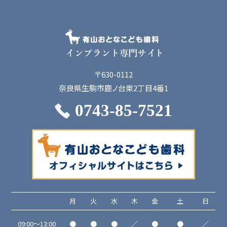
〒630-0112
奈良県生駒市鹿ノ台東2丁目4番1
0743-85-7521
月
火
水
木
金
土
日
09:00～13:00
●
●
●
／
●
●
／