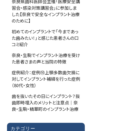
奈良県歯科医師会主催「医療安全講
習会・感染対策講習会」に参加しま
した【奈良で安全なインプラント治療
のために】
初めてのインプラントで「今まであっ
た歯みたい！」と感じた患者さんの口
コミ紹介
奈良・生駒でインプラント治療を受け
た患者さまの声と当院の特徴
症例紹介：症例⑩上顎多数歯欠損に
対してインプラント補綴を行った症例
（80代・女性）
歯を抜いたその日にインプラント？抜
歯即時埋入のメリットと注意点｜奈
良・生駒・精華町のインプラント治療
カテゴリー