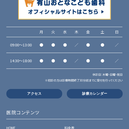
月
火
水
木
金
土
日
09:00～13:00
●
●
●
／
●
●
／
14:30～18:00
●
●
●
／
●
●
／
休診日：木曜・日曜・祝日
※初診の方は診療時間終了30分前までに受付を行ってください
アクセス
診療カレンダー
医院コンテンツ
HOME
料金表