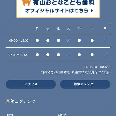
月
火
水
木
金
土
日
09:00～13:00
●
●
●
／
●
●
／
14:30～18:00
●
●
●
／
●
●
／
休診日：木曜・日曜・祝日
※初診の方は診療時間終了30分前までに受付を行ってください
アクセス
診療カレンダー
医院コンテンツ
HOME
料金表