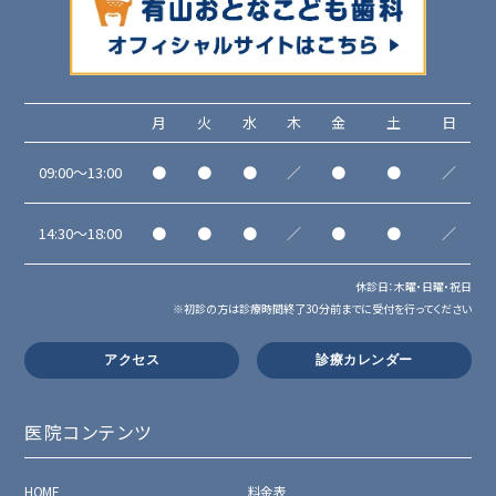
月
火
水
木
金
土
日
09:00～13:00
●
●
●
／
●
●
／
14:30～18:00
●
●
●
／
●
●
／
休診日：木曜・日曜・祝日
※初診の方は診療時間終了30分前までに受付を行ってください
アクセス
診療カレンダー
医院コンテンツ
HOME
料金表